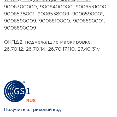
9006300000; 9006400000; 9006531000;
9006538001; 9006538009; 9006590001;
9006590009; 9006610000; 9006690001;
9006690009
ОКПД2, подлежащие маркировке:
26.70.12, 26.70.14, 26.70.17.110, 27.40.31v
Получить штриховой код